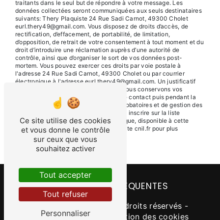
traitants dans le seul but de répondre à votre message. Les
données collectées seront communiquées aux seuls destinataires
suivants: Thery Plaquiste 24 Rue Sadi Carnot, 49300 Cholet
eurl.thery49@gmail.com. Vous disposez de droits d’accès, de
rectification, d’effacement, de portabilité, de limitation,
d’opposition, de retrait de votre consentement à tout moment et du
droit d’introduire une réclamation auprès d’une autorité de
contrôle, ainsi que d’organiser le sort de vos données post-
mortem. Vous pouvez exercer ces droits par voie postale à
l'adresse 24 Rue Sadi Carnot, 49300 Cholet ou par courrier
électronique à l'adresse eurl.thery49@gmail.com. Un justificatif
d'identité pourra vous être demandé. Nous conservons vos
données pendant la période de prise de contact puis pendant la
durée de prescription légale aux fins probatoires et de gestion des
contentieux. Vous avez le droit de vous inscrire sur la liste
Ce site utilise des cookies
d'opposition au démarchage téléphonique, disponible à cette
adresse:
Bloctel.gouv.fr
. Consultez le site cnil.fr pour plus
et vous donne le contrôle
d’informations sur vos droits.
sur ceux que vous
souhaitez activer
Tout accepter
RECHERCHES FRÉQUENTES
Tout refuser
©
Vistalid
- 2026 - Tous droits réservés -
Personnaliser
Mentions légales
-
Gestion des cookies