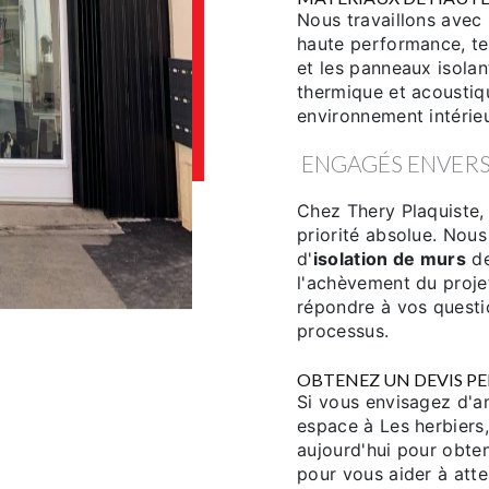
Nous travaillons avec
haute performance, tel
et les panneaux isolan
thermique et acoustiq
environnement intérie
ENGAGÉS ENVERS
Chez Thery Plaquiste, 
priorité absolue. Nou
d'
isolation de murs
de
l'achèvement du proje
répondre à vos questi
processus.
OBTENEZ UN DEVIS P
Si vous envisagez d'am
espace à Les herbiers
aujourd'hui pour obte
pour vous aider à atte