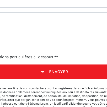
tions particulières ci-dessous **
ENVOYER
s aux fins de vous contacter et sont enregistrées dans un fichier informatis
 Les données collectées seront communiquées aux seuls destinataires suivant
e rectification, d’effacement, de portabilité, de limitation, d’opposition, de 
trôle, ainsi que d’organiser le sort de vos données post-mortem. Vous pouvez 
à l'adresse eurl.thery49@gmail.com. Un justificatif d'identité pourra vous ê