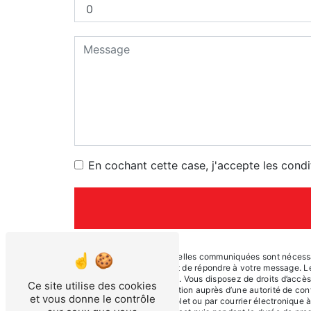
En cochant cette case, j'accepte les condi
** Les données personnelles communiquées sont nécessaire
traitants dans le seul but de répondre à votre message.
eurl.thery49@gmail.com. Vous disposez de droits d’accès, d
Ce site utilise des cookies
d’introduire une réclamation auprès d’une autorité de con
et vous donne le contrôle
Sadi Carnot, 49300 Cholet ou par courrier électronique 