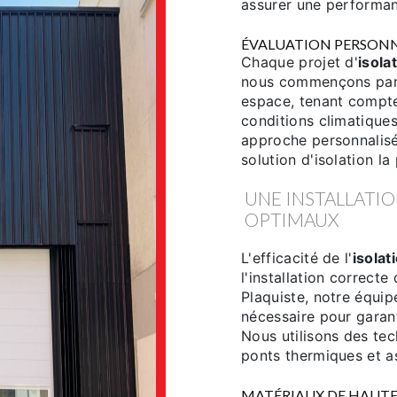
assurer une performa
ÉVALUATION PERSONN
Chaque projet d'
isola
nous commençons par 
espace, tenant compte
conditions climatiques
approche personnalis
solution d'isolation l
UNE INSTALLATIO
OPTIMAUX
L'efficacité de l'
isolat
l'installation correct
Plaquiste, notre équip
nécessaire pour garant
Nous utilisons des te
ponts thermiques et as
MATÉRIAUX DE HAUT