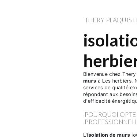
THERY PLAQUIST
isolati
herbie
Bienvenue chez Thery 
murs
à Les herbiers.
services de qualité ex
répondant aux besoins
d'efficacité énergétiq
POURQUOI OPTER
PROFESSIONNELL
L'
isolation de murs
jo